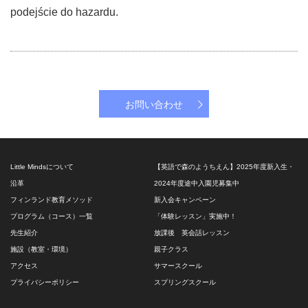
podejście do hazardu.
お問い合わせ
Little Mindsについて
【英語で森のようちえん】2025年度新入生・
沿革
2024年度途中入園児募集中
フィンランド教育メソッド
新入会キャンペーン
プログラム（コース）一覧
「体験レッスン」実施中！
先生紹介
放課後 英会話レッスン
施設（教室・環境）
親子クラス
アクセス
サマースクール
プライバシーポリシー
スプリングスクール