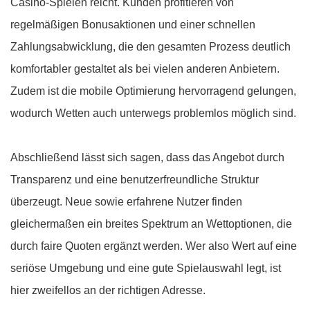
Casino-Spielen reicht. Kunden profitieren von
regelmäßigen Bonusaktionen und einer schnellen
Zahlungsabwicklung, die den gesamten Prozess deutlich
komfortabler gestaltet als bei vielen anderen Anbietern.
Zudem ist die mobile Optimierung hervorragend gelungen,
wodurch Wetten auch unterwegs problemlos möglich sind.
Abschließend lässt sich sagen, dass das Angebot durch
Transparenz und eine benutzerfreundliche Struktur
überzeugt. Neue sowie erfahrene Nutzer finden
gleichermaßen ein breites Spektrum an Wettoptionen, die
durch faire Quoten ergänzt werden. Wer also Wert auf eine
seriöse Umgebung und eine gute Spielauswahl legt, ist
hier zweifellos an der richtigen Adresse.