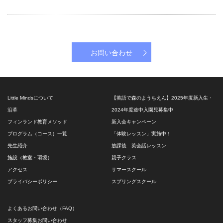
お問い合わせ
Little Mindsについて
【英語で森のようちえん】2025年度新入生・
沿革
2024年度途中入園児募集中
フィンランド教育メソッド
新入会キャンペーン
プログラム（コース）一覧
「体験レッスン」実施中！
先生紹介
放課後 英会話レッスン
施設（教室・環境）
親子クラス
アクセス
サマースクール
プライバシーポリシー
スプリングスクール
よくあるお問い合わせ（FAQ）
スタッフ募集お問い合わせ