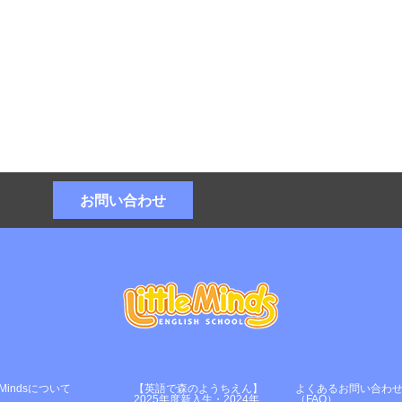
お問い合わせ
le Mindsについて
【英語で森のようちえん】
よくあるお問い合わ
2025年度新入生・2024年
（FAQ）