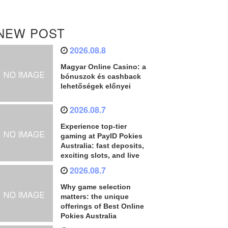
NEW POST
2026.08.8
Magyar Online Casino: a
bónuszok és cashback
lehetőségek előnyei
2026.08.7
Experience top-tier
gaming at PayID Pokies
Australia: fast deposits,
exciting slots, and live
2026.08.7
Why game selection
matters: the unique
offerings of Best Online
Pokies Australia