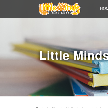
HO
Little Mi
Home