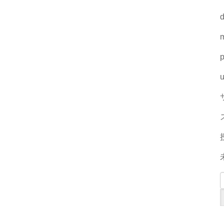
d
p
u