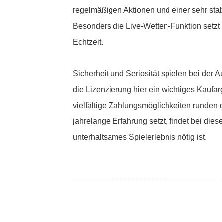
regelmäßigen Aktionen und einer sehr stab
Besonders die Live-Wetten-Funktion setzt 
Echtzeit.
Sicherheit und Seriosität spielen bei der 
die Lizenzierung hier ein wichtiges Kaufa
vielfältige Zahlungsmöglichkeiten runden
jahrelange Erfahrung setzt, findet bei die
unterhaltsames Spielerlebnis nötig ist.