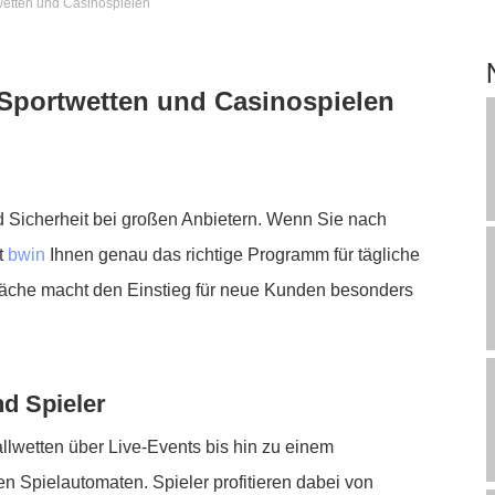
wetten und Casinospielen
 Sportwetten und Casinospielen
nd Sicherheit bei großen Anbietern. Wenn Sie nach
t
bwin
Ihnen genau das richtige Programm für tägliche
läche macht den Einstieg für neue Kunden besonders
nd Spieler
allwetten über Live-Events bis hin zu einem
 Spielautomaten. Spieler profitieren dabei von